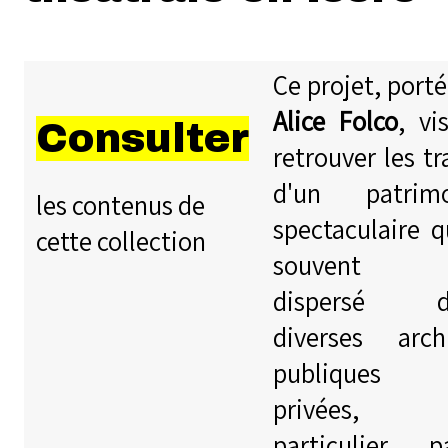
Ce projet, porté
Alice Folco
, vi
Consulter
retrouver les tr
d'un patrimo
les contenus de
spectaculaire q
cette collection
souvent 
dispersé d
diverses arch
publiques
privées,
particulier p