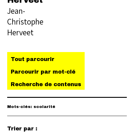
Herveet
Jean-
Christophe
Herveet
Tout parcourir
Parcourir par mot-clé
Recherche de contenus
Mots-clés: scolarité
Trier par :