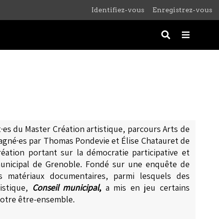
Identifiez-vous
Enregistrez-vous
t·es du Master Création artistique, parcours Arts de
pagné·es par Thomas Pondevie et Élise Chatauret de
réation portant sur
la démocratie participative et
unicipal de Grenoble. Fondé sur u
ne enquête de
s matériaux documentaires,
parmi lesquels
des
tistique,
Conseil municipal
,
a mis en
jeu
certains
 notre être-ensemble.