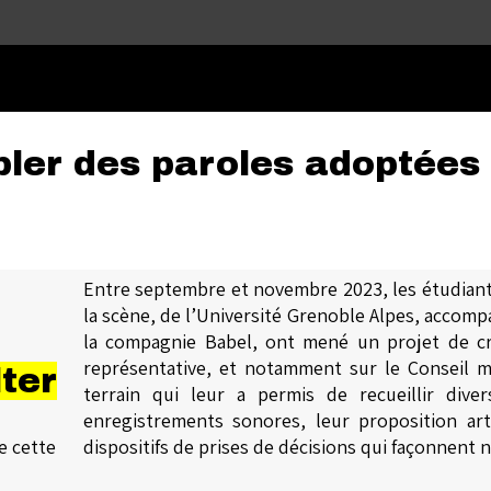
Passer au contenu principal
ler des paroles adoptées
Entre septembre et
novembre 2023
, les étudian
la scène, de l’Université Grenoble Alpes, accom
la compagnie Babel, ont mené un
projet de c
représentative
,
et
notamment
sur le Conseil m
ter
terrain qui leur a permis de recueillir
diver
enregistrements sonores, leur
proposition ar
e cette
dispositifs de prises de décisions qui façonnent